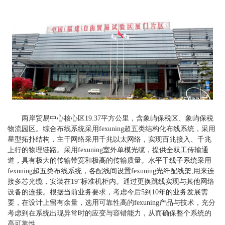
两岸贸易中心核心区
19.37
平方公里，含象屿保税区、象屿保税
物流园区。综合布线系统采用
fexuning
超五类结构化布线系统，采用
星型拓扑结构，主干网络采用千兆以太网络，实现百兆接入、千兆
上行的物理链路。采用
fexuning
室外单模光缆，提供全双工传输通
道，具有极大的传输带宽和极高的传输质量。水平干线子系统采用
fexuning
超五类布线系统，各配线间设置
fexuning
光纤配线架
,
用来连
接多芯光缆，安装在
19
”标准机柜内。通过更换跳线实现与其他网络
设备的连接。根据当前业务要求，考虑今后
5
到
10
年的业务发展需
要，在设计上留有余量，选用可靠性高的
fexuning
产品与技术，充分
考虑到在系统出现异常时的应变与容错能力，从而确保整个系统的
高可靠性。