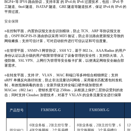
BGP4+
等
IPV6
路由协议，支持丰富 的
IPv4
向
IPv6
过渡技术，包括：
IPv6
手
工隧道、
6to4
隧道、
ISATAP
隧道、
GRE
隧道等隧道技术，保证
IPv4
向
IPv6
的
平滑过渡。
安全保障
○
在控制平面，内置协议报文攻击识别模块，防止
TCN
、
ARP
等协议报文攻
击，
OSPF/BGP/IS-IS
路由协议采用
MD5
验证，防止非法路由更新报文导致的
网络瘫痪；支持可信计算，可对启动软件进行可信认证和可信度量。
○
在管理平面，
SNMPv3
网管协议，
SSH V2
，基于
802.1x
、
AAA/Radius
的用户
身份认证以及分级的用户权限管理保证了设备管理的安全性；支持防火墙、入
侵防御、
SSL VPN
、上网行为管理等安全板卡扩展，以便满足网络安全融合部
署需求。
○
在转发平面，支持
IP
、
VLAN
、
MAC
和端口等多种组合精细绑定；支持
uRPF
单播反向路径转发，防止非法流量访问网络，采用最长匹配逐包转发机
制，有效抵御病毒的攻击；全新升级支持全端口硬件级加密技术
MACsec
（
802.1ae
），密钥长度可达
256bits
，从根源上保护二层协
议受到的攻
击；同时支持
Cloudsec
加密技术，对基于
VXLAN
的业务流量安全进行保障
产品型号
FX80506X-G
FX80508X-G
6
张业务板，
2
张主控引擎，
8
张业务板，
2
张主控引擎，
6
12
固定端口
4
张交换网板，
2
个风扇槽
张交换网板，
3
个风扇槽位，
张