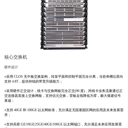
核心交换机
硬件设计
○
采用
CLOS
无中板交换架构，转发平面和控制平面完全分离，当前单槽位双向
支持
4.8T
，提供持续的带宽升级能力；
○
采用硬件正交设计，线卡与交换网板完全正交
(90
度
)
，跨线卡业务流量通过正
交连接器直接上交换网板，支持信元交换，背板走线降低为零，极大规避信号
衰减；
○
支持
40GE
和
100GE
以太网标准，充分满足无阻塞园区网的应用及未来发展需
求；
○
支持高密
GE/10GE/25GE/40GE/100GE
以太网端口，充分满足未来应用发展需