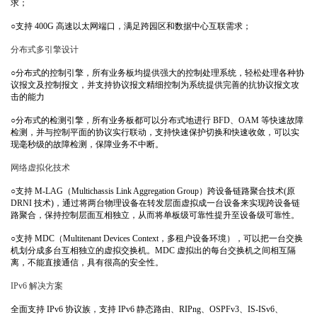
求；
○
支持
400G
高速以太网端口，满足跨园区和数据中心互联需求；
分布式多引擎设计
○
分布式的控制引擎，所有业务板均提供强大的控制处理系统，轻松处理各种协
议报文及控制报文，并支持协议报文精细控制为系统提供完善的抗协议报文攻
击的能力
○
分布式的检测引擎，所有业务板都可以分布式地进行
BFD
、
OAM
等快速故障
检测，并与控制平面的协议实行联动，支持快速保护切换和快速收敛，可以实
现毫秒级的故障检测，保障业务不中断。
网络虚拟化技术
○
支持
M-LAG
（
Multichassis Link Aggregation Group
）跨设备链路聚合技术
(
原
DRNI
技术
)
，通过将两台物理设备在转发层面虚拟成一台设备来实现跨设备链
路聚合，保持控制层面互相独立，从而将单板级可靠性提升至设备级可靠性。
○
支持
MDC
（
Multitenant Devices Context
，多租户设备环境），可以把一台交换
机划分成多台互相独立的虚拟交换机。
MDC
虚拟出的每台交换机之间相互隔
离，不能直接通信，具有很高的安全性。
IPv6
解决方案
全面支持
IPv6
协议族，支持
IPv6
静态路由、
RIPng
、
OSPFv3
、
IS-ISv6
、